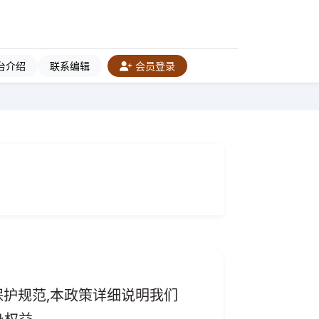
台介绍
联系编辑
会员登录
保护规范,本政策详细说明我们