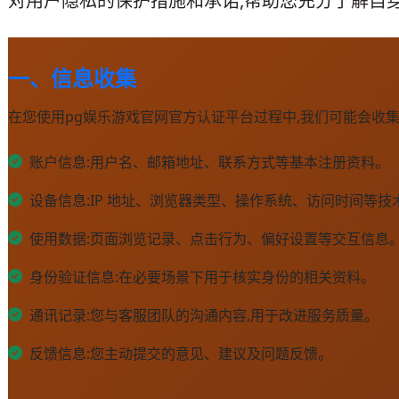
对用户隐私的保护措施和承诺,帮助您充分了解自
一、信息收集
在您使用pg娱乐游戏官网官方认证平台过程中,我们可能会收集
账户信息:用户名、邮箱地址、联系方式等基本注册资料。
设备信息:IP 地址、浏览器类型、操作系统、访问时间等技
使用数据:页面浏览记录、点击行为、偏好设置等交互信息
身份验证信息:在必要场景下用于核实身份的相关资料。
通讯记录:您与客服团队的沟通内容,用于改进服务质量。
反馈信息:您主动提交的意见、建议及问题反馈。