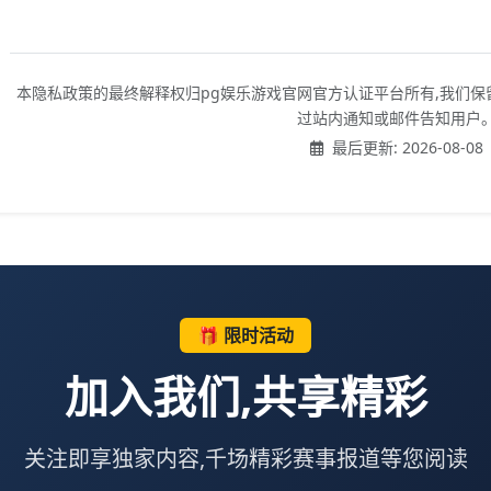
本隐私政策的最终解释权归pg娱乐游戏官网官方认证平台所有,我们
过站内通知或邮件告知用户
最后更新:
2026-08-08
🎁 限时活动
加入我们,共享精彩
关注即享独家内容,千场精彩赛事报道等您阅读