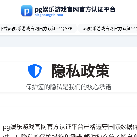
下载pg娱乐游戏官网官方认证平台APP
pg娱乐游戏官网官方认证平
隐私政策
保护您的隐私是我们的核心承诺
pg娱乐游戏官网官方认证平台严格遵守国际数据