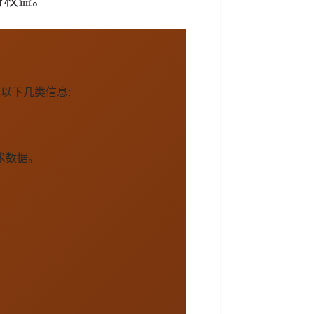
身权益。
以下几类信息:
术数据。
。