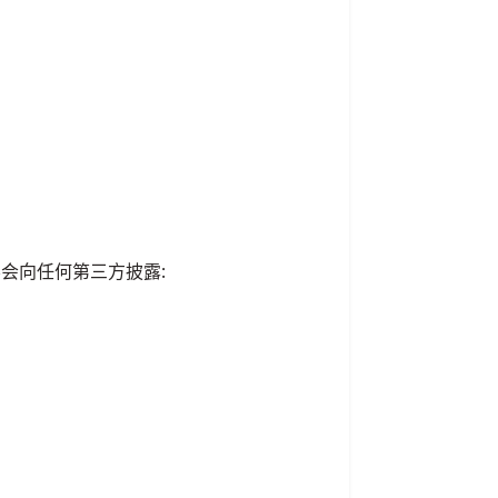
会向任何第三方披露: