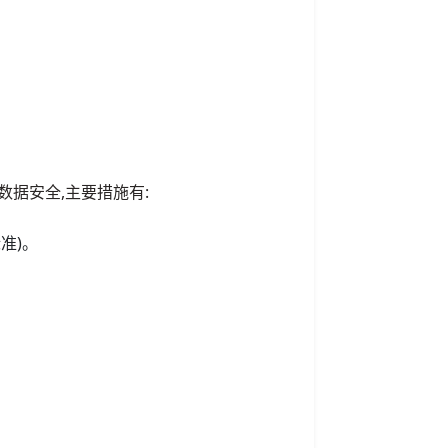
据安全,主要措施有:
标准)。