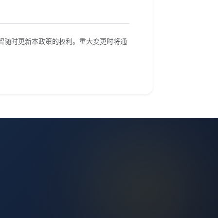
保留随时更新本政策的权利。重大变更时将通
。