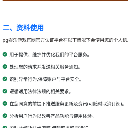
二、资料使用
pg娱乐游戏官网官方认证平台在以下情况下会使用您的个人信
用于提供、维护并优化我们的平台服务。
处理您的请求并发送相关服务通知。
识别异常行为,保障账户与平台安全。
遵循适用法律法规的相关要求。
在您同意的前提下推送服务更新及资讯(可随时取消订阅)。
分析用户行为以改善产品功能与使用体验。